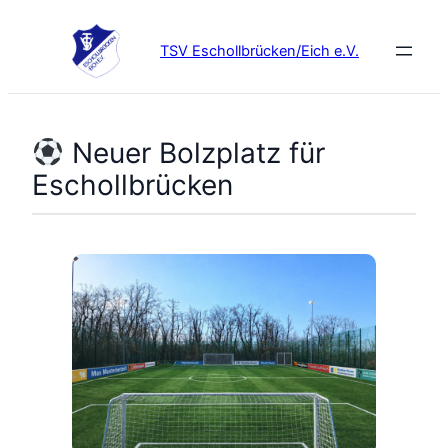
Zum
Inhalt
TSV Eschollbrücken/Eich e.V.
springen
Neuer Bolzplatz für
Eschollbrücken